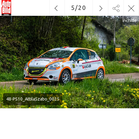
5
/
20
Închide
48-PS10_AttilaSzabo_0025