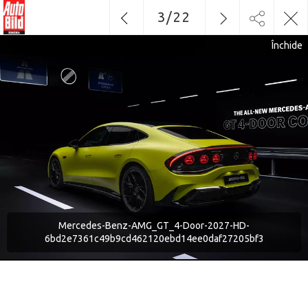
3
/
22
Închide
Mercedes-Benz-AMG_GT_4-Door-2027-HD-
6bd2e7361c49b9cd462120ebd14ee0daf27205bf3