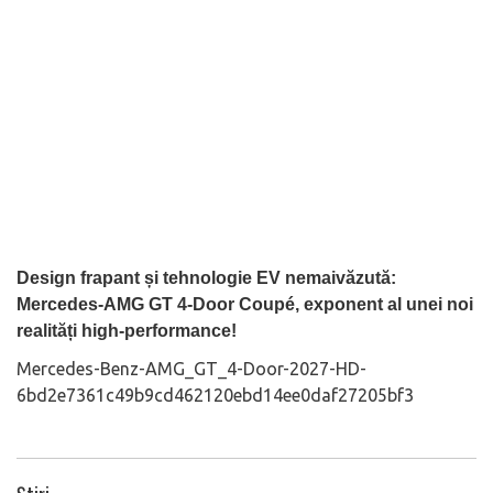
Design frapant și tehnologie EV nemaivăzută:
Mercedes-AMG GT 4-Door Coupé, exponent al unei noi
realități high-performance!
Mercedes-Benz-AMG_GT_4-Door-2027-HD-
6bd2e7361c49b9cd462120ebd14ee0daf27205bf3