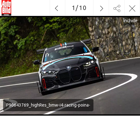
1
/
10
Închide
P90643769_highRes_bmw-i4-racing-poina-