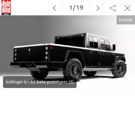
1
/
19
Închide
bollinger-b1-b2-beta-prototypes (3)