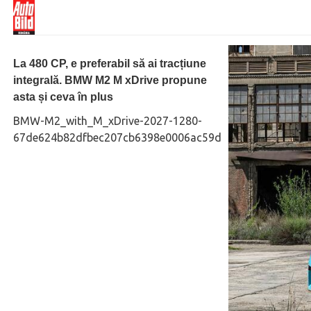
La 480 CP, e preferabil să ai tracțiune
integrală. BMW M2 M xDrive propune
asta și ceva în plus
BMW-M2_with_M_xDrive-2027-1280-
67de624b82dfbec207cb6398e0006ac59d