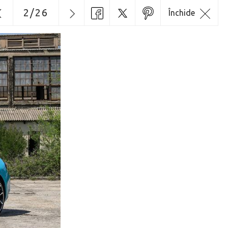
2
/
26
Închide