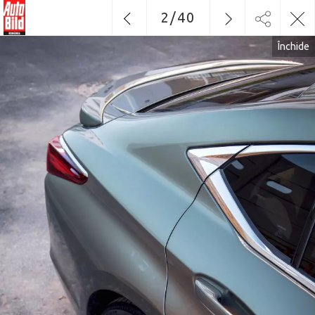
2
/
40
Închide