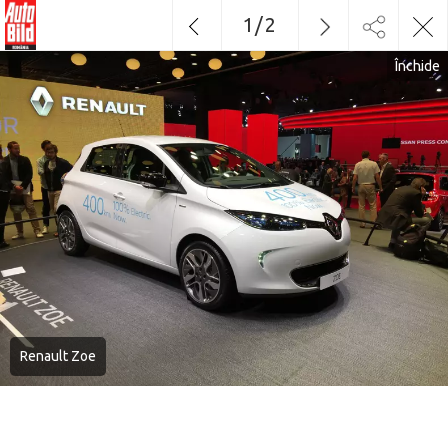
1
/
2
Închide
Renault Zoe