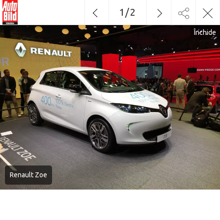
1
/
2
Închide
Renault Zoe