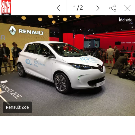
1
/
2
Închide
Renault Zoe