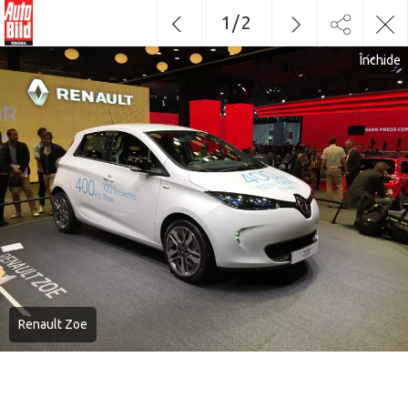
1
/
2
Închide
Renault Zoe