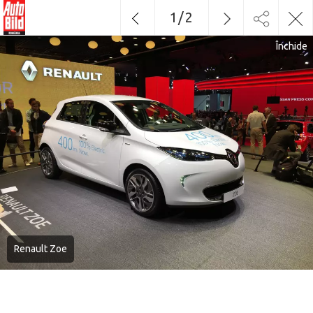
1
/
2
Închide
Renault Zoe