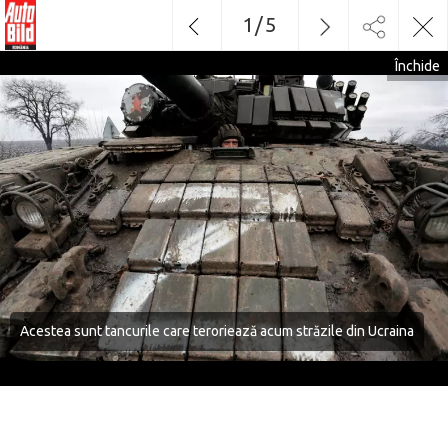
1
/
5
Închide
Acestea sunt tancurile care teroriează acum străzile din Ucraina