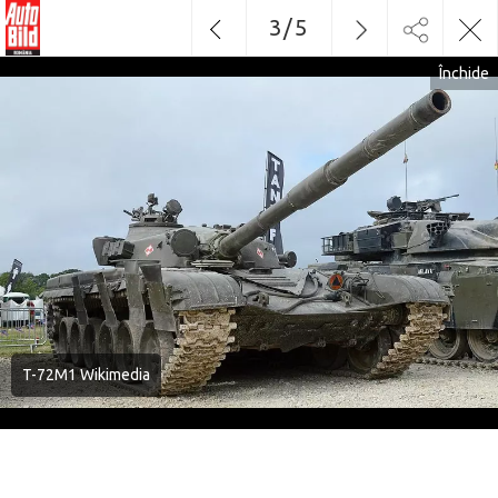
3
/
5
Închide
T-72M1 Wikimedia