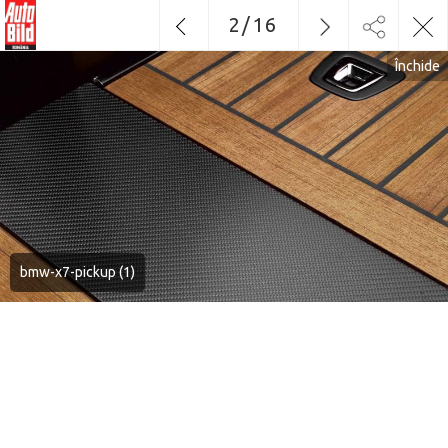
2
/
16
Închide
bmw-x7-pickup (1)