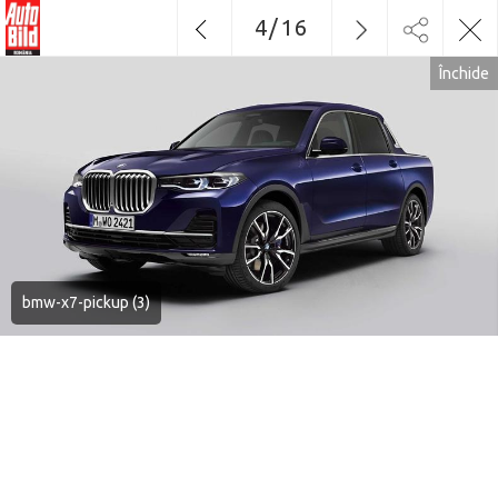
4
/
16
Închide
bmw-x7-pickup (3)