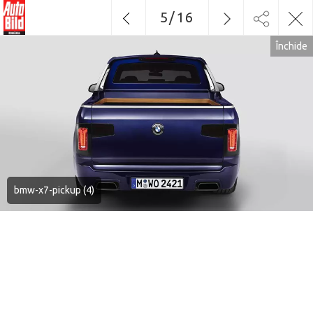
5
/
16
Închide
bmw-x7-pickup (4)