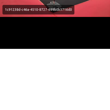
1c91238d-c46a-4510-8727-699b0b3716d0