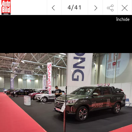
4
/
41
Închide