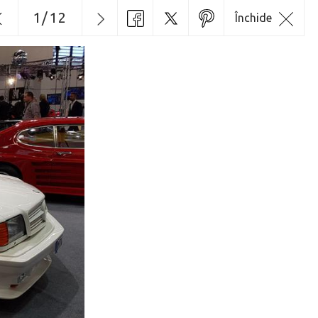
1
/
12
Închide