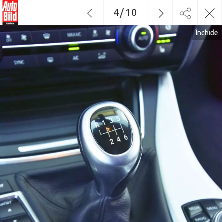
4
/
10
Închide