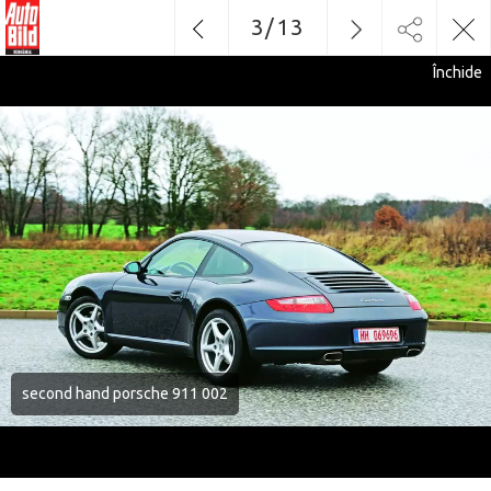
3
/
13
Închide
second hand porsche 911 002