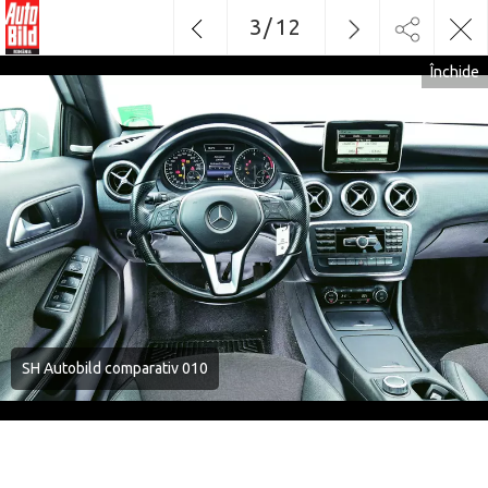
3
/
12
Închide
SH Autobild comparativ 010