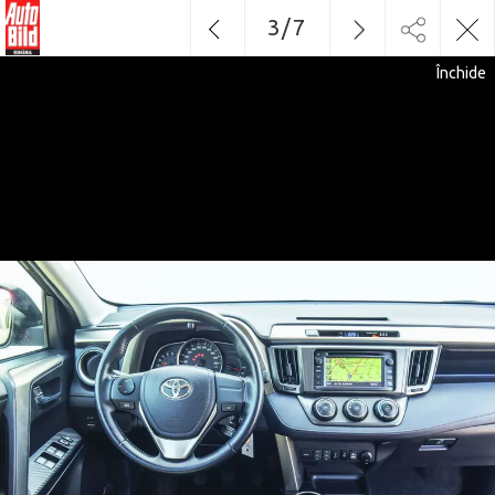
3
/
7
Închide