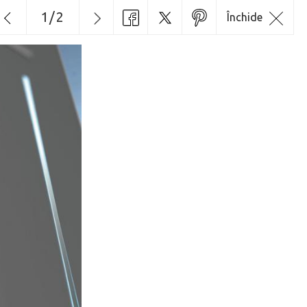
1
/
2
Închide