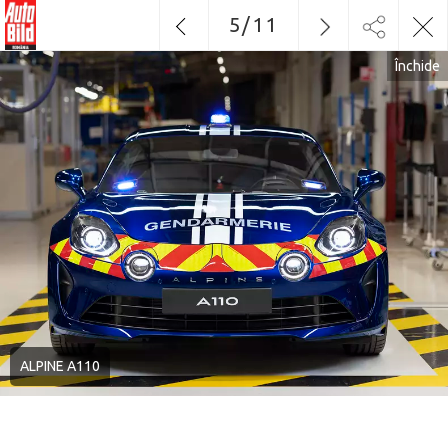
5
/
11
Închide
ALPINE A110