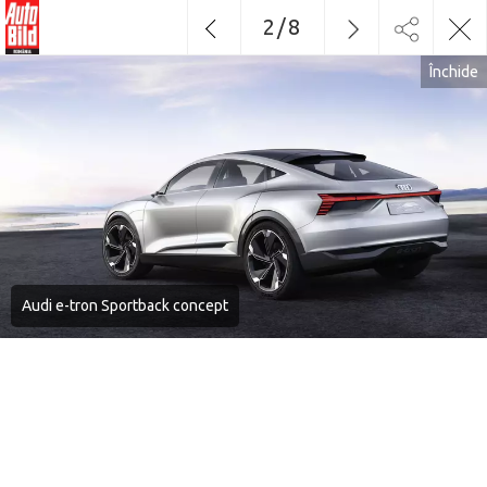
2
/
8
Închide
Audi e-tron Sportback concept