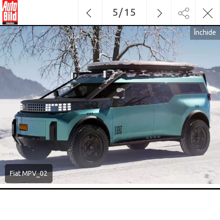
5
/
15
Închide
Fiat MPV_02