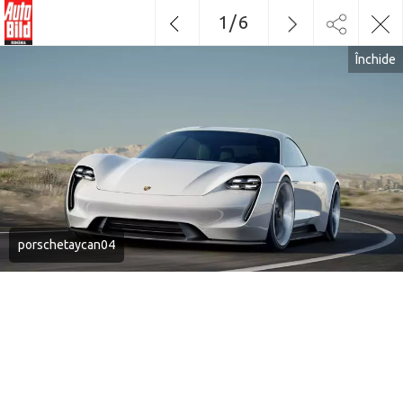
1
/
6
Închide
porschetaycan04