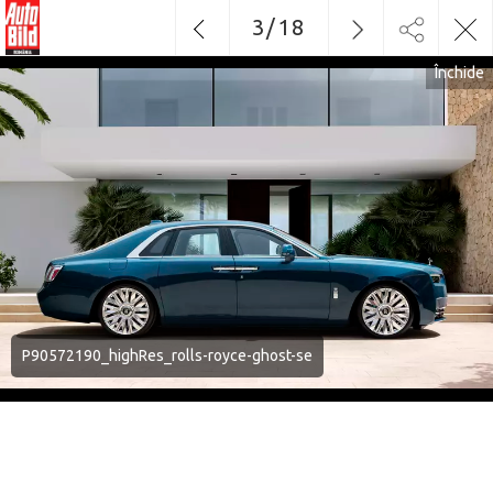
3
/
18
Închide
P90572190_highRes_rolls-royce-ghost-se