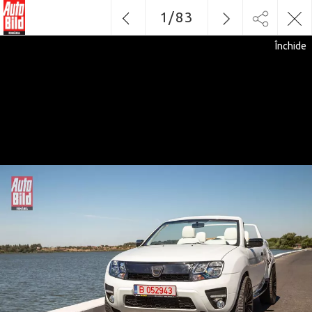
1
/
83
Închide