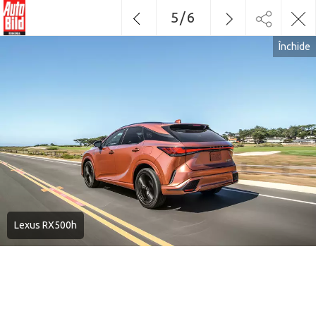
5
/
6
Închide
Lexus RX500h