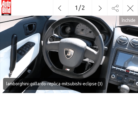
1
/
2
Închide
lamborghini-gallardo-replica-mitsubishi-eclipse (3)