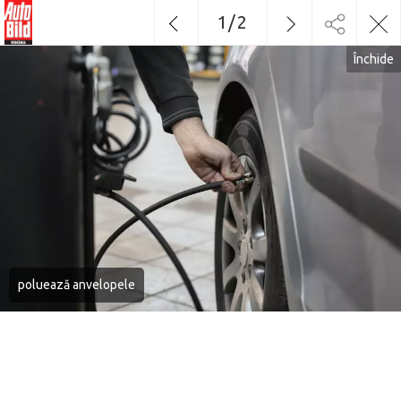
1
/
2
Închide
poluează anvelopele