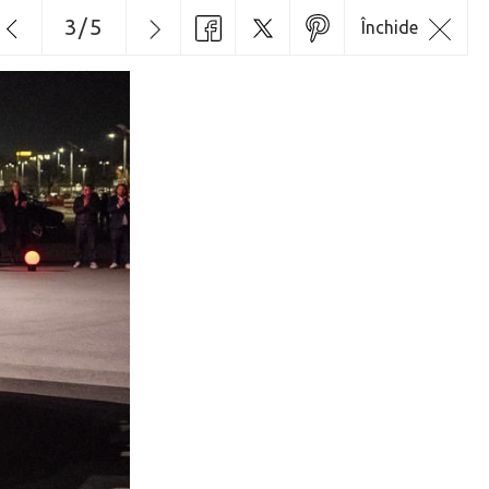
3
/
5
Închide