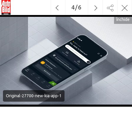
4
/
6
Închide
Original-27700-new-kia-app-1