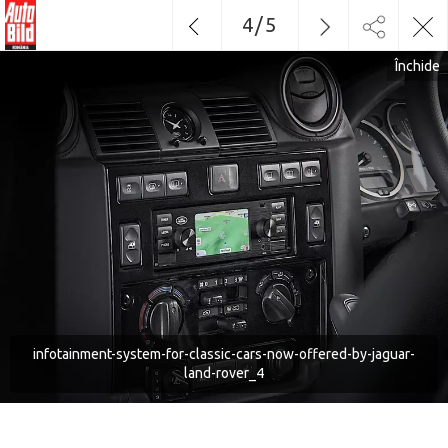
4
/
5
Închide
infotainment-system-for-classic-cars-now-offered-by-jaguar-
land-rover_4