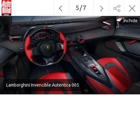
5
/
7
Închide
Lamborghini Invencible Autentica 005