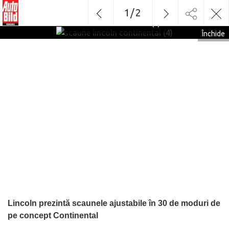
1
/
2
scaune lincoln continental (4)
Închide
Lincoln prezintă scaunele ajustabile în 30 de moduri de
pe concept Continental