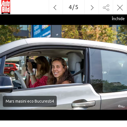
4
/
5
Închide
Mars masini eco Bucuresti4