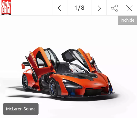
1
/
8
Închide
McLaren Senna