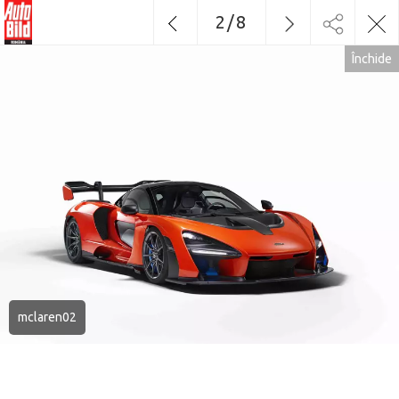
2
/
8
Închide
mclaren02