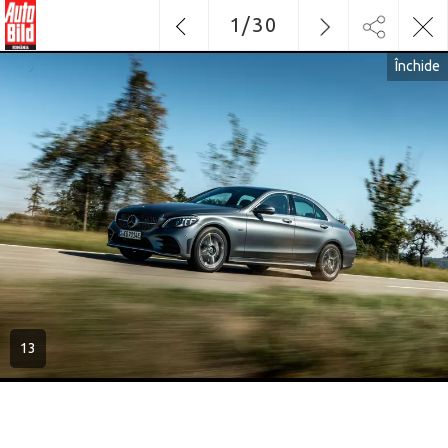
1
/
30
Închide
13