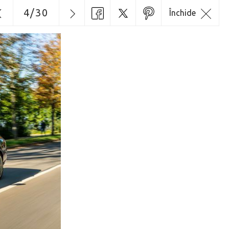
4
/
30
Închide