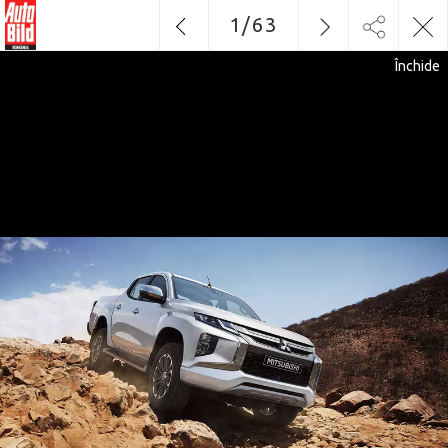
1
/
63
Închide