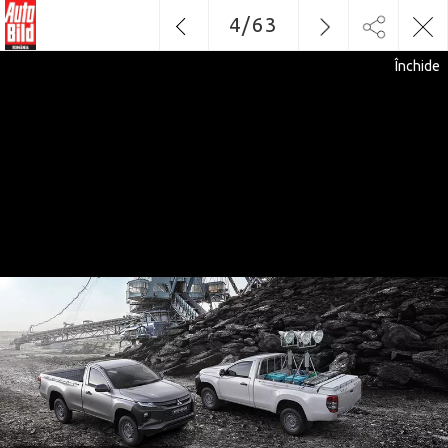
4
/
63
Închide