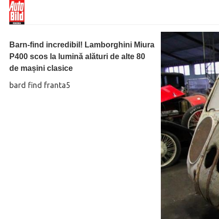
Barn-find incredibil! Lamborghini Miura
P400 scos la lumină alături de alte 80
de mașini clasice
bard find franta5