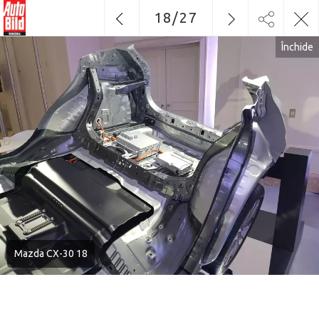
18
/
27
Închide
Mazda CX-30 18