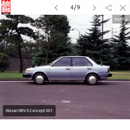
4
/
9
Închide
Nissan NRV II Concept 001