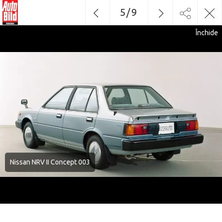
5
/
9
Închide
Nissan NRV II Concept 003