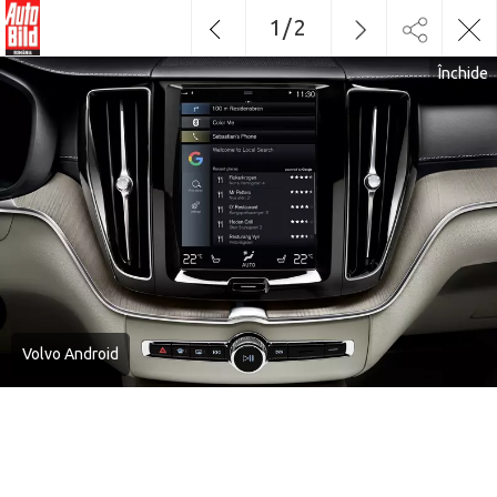
1
/
2
Închide
Volvo Android