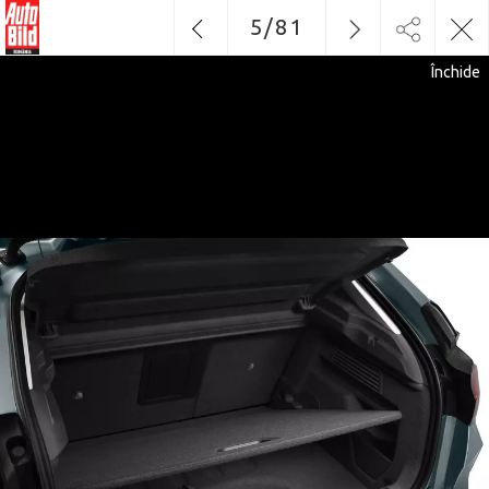
5
/
81
Închide